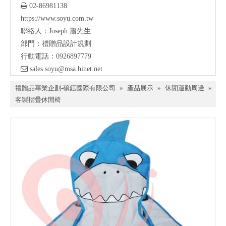

02-86981138
https://www.soyu.com.tw
聯絡人：Joseph 蕭先生
部門：禮贈品設計規劃
行動電話：0926897779

sales.soyu@msa.hinet.net
禮贈品專業企劃-碩鈺國際有限公司
»
產品展示
»
休閒運動周邊
»
客製摺疊休閒椅