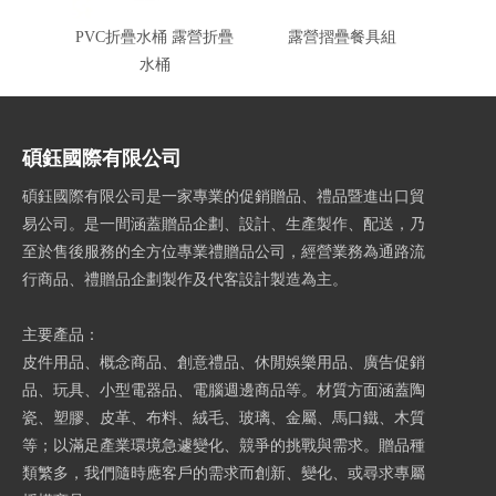
PVC折疊水桶 露營折疊
露營摺疊餐具組
P
水桶
碩鈺國際有限公司
碩鈺國際有限公司是一家專業的促銷贈品、禮品暨進出口貿
易公司。是一間涵蓋贈品企劃、設計、生產製作、配送，乃
至於售後服務的全方位專業禮贈品公司，經營業務為通路流
行商品、禮贈品企劃製作及代客設計製造為主。
主要產品：
皮件用品、概念商品、創意禮品、休閒娛樂用品、廣告促銷
品、玩具、小型電器品、電腦週邊商品等。材質方面涵蓋陶
瓷、塑膠、皮革、布料、絨毛、玻璃、金屬、馬口鐵、木質
等；以滿足產業環境急遽變化、競爭的挑戰與需求。贈品種
類繁多，我們隨時應客戶的需求而創新、變化、或尋求專屬