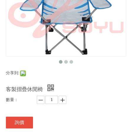
分享到:
客製摺疊休閒椅
數量：
詢價