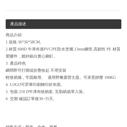
產品描述
商品介紹:
1.規格:36*36*58CM。
2.材質:600D 牛津布過PVC/PE防水塗層,13mm鋼管,高韌性 PE 材質
塑膠件，鍍鋅銀白實心鉚釘。
3. 產品特色:
瞬間即可打開或折疊收起.不用安裝
輕便易攜，牢固耐用、 適用野餐露營主題。可承受靜壓 100KG
4. LOGO可昇華印刷轉印於布面。
5. 包裝:210 D牛津布收納套, 瓦勒紙箱單入裝。
6. 交期:確認訂單後30~35天。